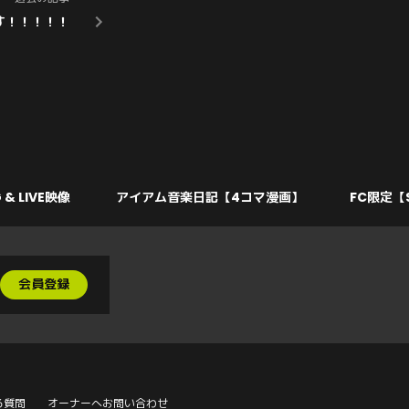
す！！！！！
 & LIVE映像
アイアム音楽日記【4コマ漫画】
FC限定【
会員登録
る質問
オーナーへお問い合わせ