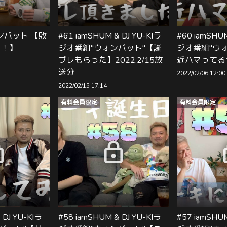
ンバット 【敗
#61 iamSHUM & DJ YU-KIラ
#60 iamSHUM
！！】
ジオ番組"ウォンバット"【誕
ジオ番組"ウ
プレもらった】2022.2/15放
近ハマってる
送分
2022/02/06 12:00
2022/02/15 17:14
有料会員限定
有料会員限定
 DJ YU-KIラ
#58 iamSHUM & DJ YU-KIラ
#57 iamSHUM