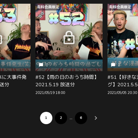
有料会員限定
有料会員限定
1
2
体に大事件発
#52【雨の日のおうち時間】
#51【好き
放送分
2021.5.19 放送分
グ】2021.5
2021/05/19 18:00
2021/05/05 20:30
…
1
2
6