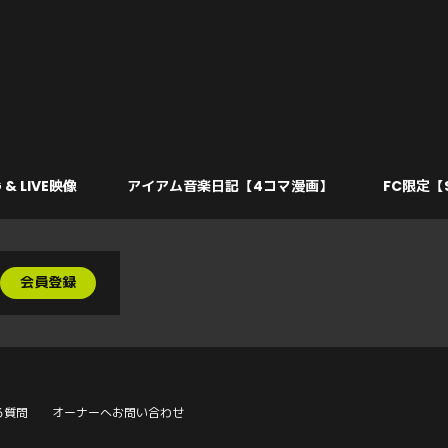
 & LIVE映像
アイアム音楽日記【4コマ漫画】
FC限定【
会員登録
る質問
オーナーへお問い合わせ