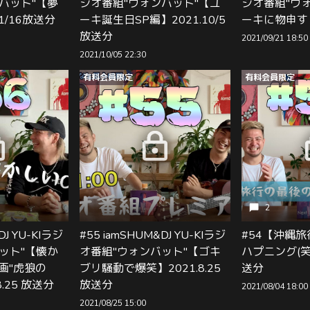
バット"【夢
ジオ番組"ウォンバット"【ユ
ジオ番組"ウ
1/16放送分
ーキ誕生日SP編】2021.10/5
ーキに物申す
放送分
2021/09/21 18:50
2021/10/05 22:30
有料会員限定
有料会員限定
2
DJ YU-KIラジ
#55 iamSHUM&DJ YU-KIラジ
#54【沖縄
ット"【懐か
オ番組"ウォンバット"【ゴキ
ハプニング(笑)】
映画"虎狼の
ブリ騒動で爆笑】2021.8.25
送分
8.25 放送分
放送分
2021/08/04 18:00
2021/08/25 15:00