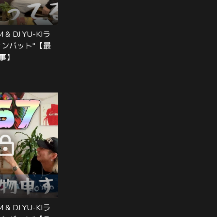
 & DJ YU-KIラ
ォンバット"【最
事】
 & DJ YU-KIラ