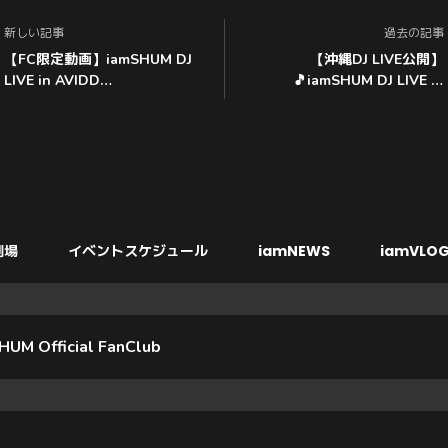
新しい記事
過去の記事
【FC限定動画】iamSHUM DJ
【沖縄DJ LIVE公開】
LIVE in AVIDD
🎵iamSHUM DJ LIVE in
2026.4.18【Aviciiリスペクトイ
TOPTREE 2025.9.20 #FC限定
ベントに出演】
劇場
イベントスケジュール
iamNEWS
iamVLOG
HUM Official FanClub