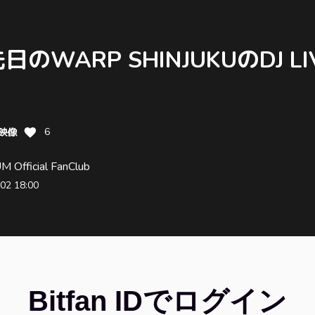
のWARP SHINJUKUのDJ L
！
E映像
6
 Official FanClub
02 18:00
Bitfan IDでログイン