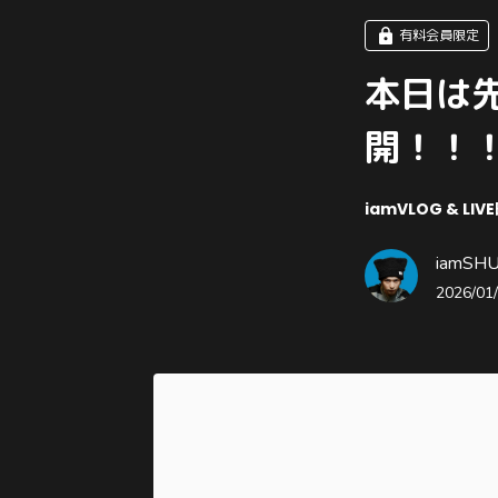
有料会員限定
本日は先日
開！！
iamVLOG & LIV
iamSHUM
2026/01/